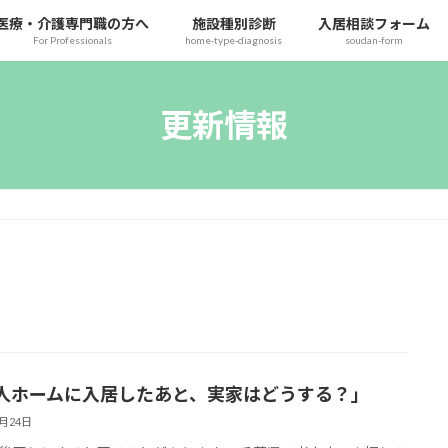
医療・介護専門職の方へ
施設種別診断
入居相談フォーム
For Professionals
home-type-diagnosis
soudan-form
更新情報
人ホームに入居したあと、実家はどうする？」
6月24日