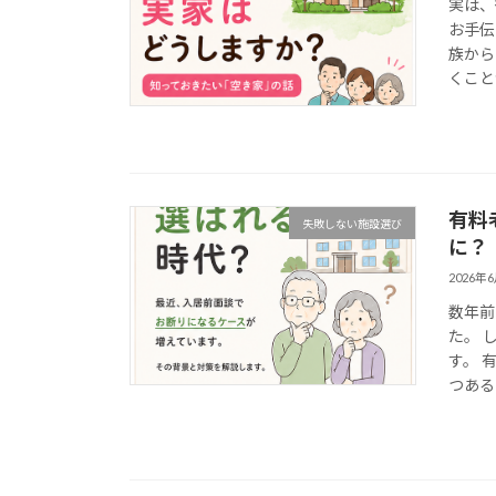
実は、
お手伝
族から
くこと
有料
失敗しない施設選び
に？
2026年
数年前
た。 
す。 
つある 