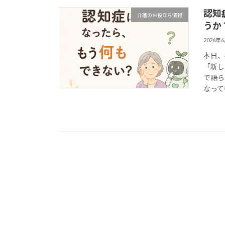
認知
介護のお役立ち情報
うか
2026年
本日、
「新し
で語ら
なっても