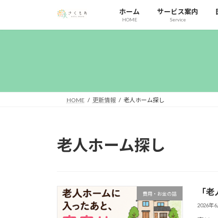
コ
ナ
ホーム
サービス案内
ン
ビ
HOME
Service
テ
ゲ
ン
ー
ツ
シ
へ
ョ
ス
ン
キ
に
ッ
移
HOME
更新情報
老人ホーム探し
プ
動
老人ホーム探し
「老
費用・お金の話
2026年